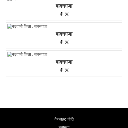
बावनगजा
बावनगजा
बावनगजा
वेबसाइट नीति
सहायता