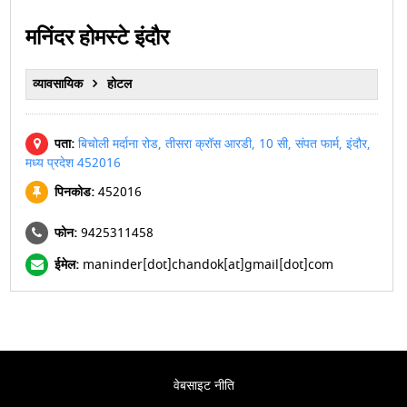
मनिंदर होमस्टे इंदौर
व्यावसायिक
होटल
पता:
बिचोली मर्दाना रोड, तीसरा क्रॉस आरडी, 10 सी, संपत फार्म, इंदौर,
मध्य प्रदेश 452016
पिनकोड:
452016
फोन:
9425311458
ईमेल:
maninder[dot]chandok[at]gmail[dot]com
वेबसाइट नीति