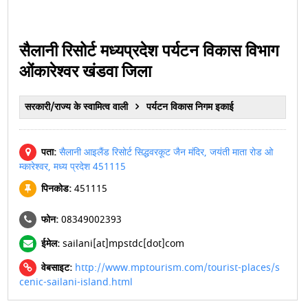
सैलानी रिसोर्ट मध्‍यप्रदेश पर्यटन विकास विभाग
ओंकारेश्‍वर खंडवा जिला
सरकारी/राज्य के स्वामित्व वाली
पर्यटन विकास निगम इकाई
पता:
सैलानी आइलैंड रिसोर्ट सिद्धवरकूट जैन मंदिर, जयंती माता रोड ओ
म्कारेश्वर, मध्य प्रदेश 451115
पिनकोड:
451115
फोन:
08349002393
ईमेल:
sailani[at]mpstdc[dot]com
वेबसाइट:
http://www.mptourism.com/tourist-places/s
cenic-sailani-island.html