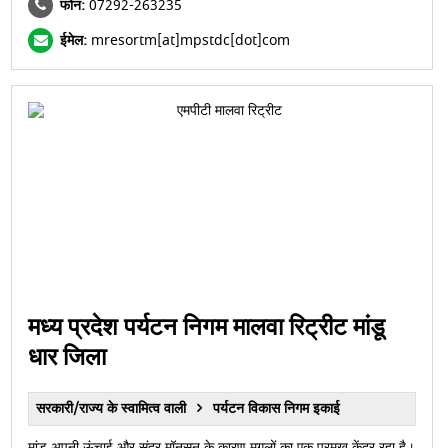
फोन:
07292-263235
ईमेल:
mresortm[at]mpstdc[dot]com
मध्य प्रदेश पर्यटन निगम मालवा रिट्रीट मांडू
धार जिला
सरकारी/राज्य के स्वामित्व वाली
पर्यटन विकास निगम इकाई
मांडू अपनी ऊंचाई और सुंदर मॉनसून के कारण मुगलों का एक प्रमुख केंद्र रहा है।