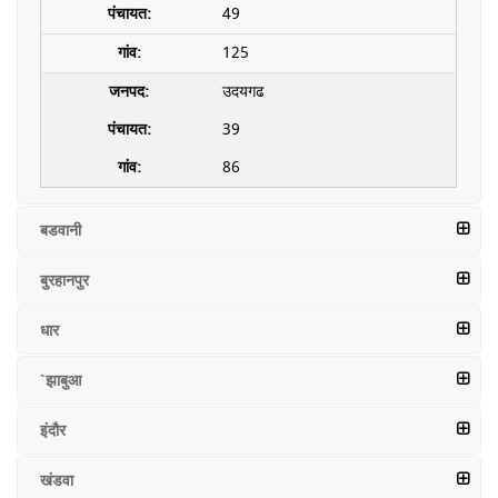
49
125
उदयगढ
39
86
बडवानी
बुरहानपुर
धार
`झाबुआ
इंदौर
खंडवा